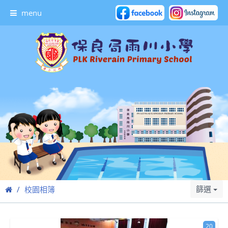
menu
篩選
校園相簿
20