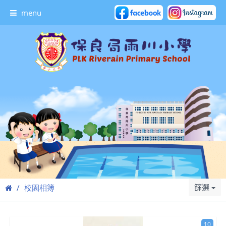
menu
篩選
校園相簿
10