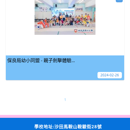
保良局幼小同盟 - 親子劍擊體驗...
2024-02-26
1
學校地址:沙田馬鞍山鞍駿街28號