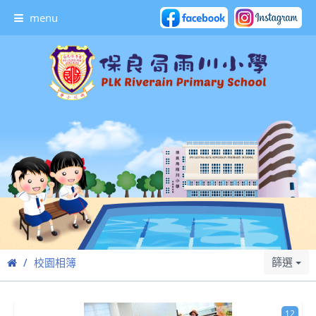
menu
篩選
校園相簿
12