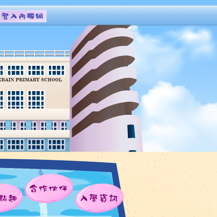
合作伙伴
點趣
入學資訊