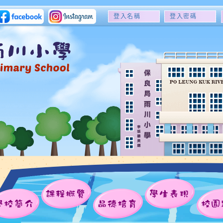
登
登
入
入
名
密
稱
碼
課程概覽
學生表現
學校簡介
品德培育
校園