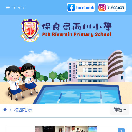
menu
篩選
校園相簿
20