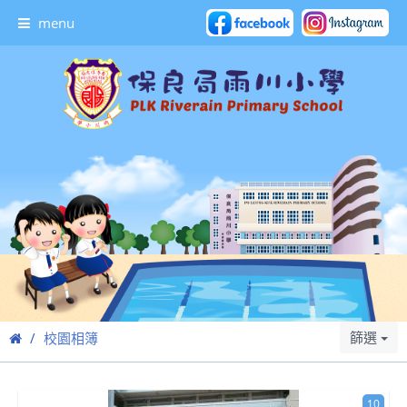
menu
篩選
校園相簿
10