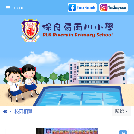
menu
篩選
校園相簿
34