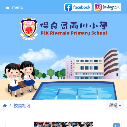
menu
篩選
校園相簿
18