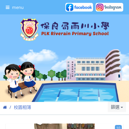
menu
篩選
校園相簿
10