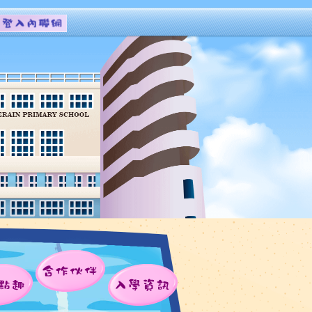
合作伙伴
點趣
入學資訊