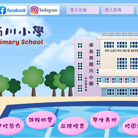
登
登
入
入
名
密
稱
碼
課程概覽
學生表現
學校簡介
品德培育
校園