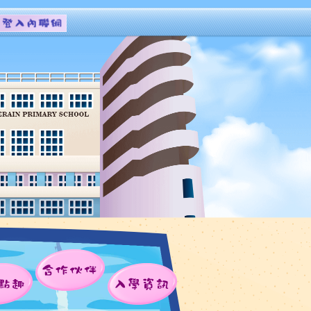
合作伙伴
點趣
入學資訊