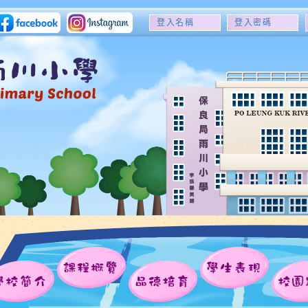
登
登
入
入
名
密
稱
碼
課程概覽
學生表現
學校簡介
品德培育
校園