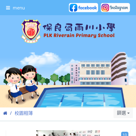
menu
篩選
校園相簿
10