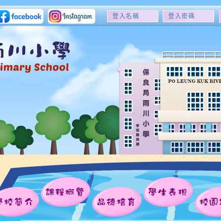
登
登
入
入
名
密
稱
碼
課程概覽
學生表現
學校簡介
品德培育
校園