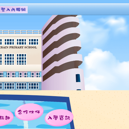
合作伙伴
點趣
入學資訊