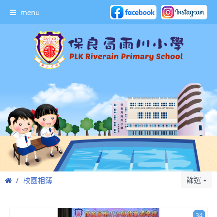
menu
篩選
校園相簿
34