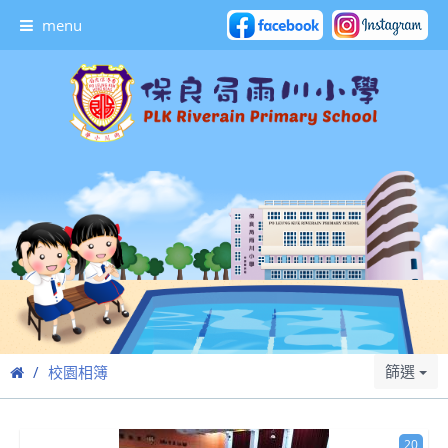
menu
篩選
校園相簿
20