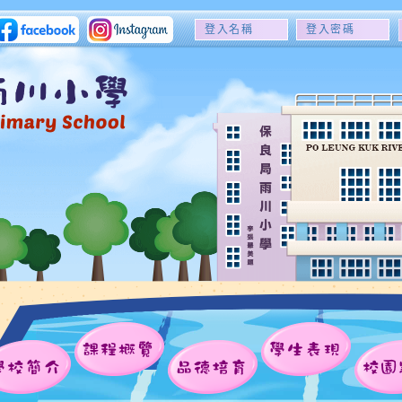
登
登
入
入
名
密
稱
碼
課程概覽
學生表現
學校簡介
品德培育
校園