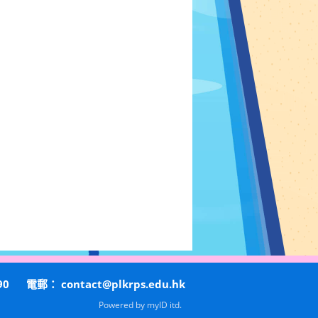
90
電郵：
contact@plkrps.edu.hk
Powered by
myID itd.