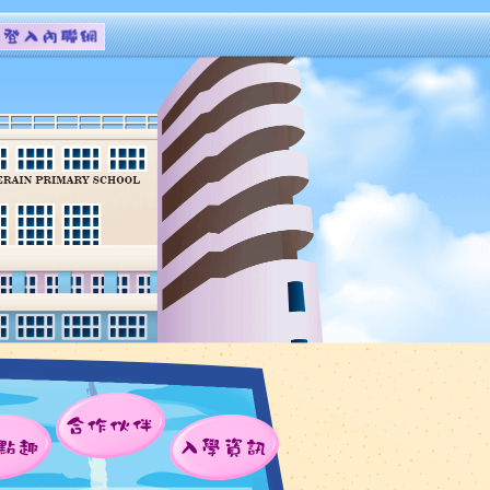
合作伙伴
點趣
入學資訊