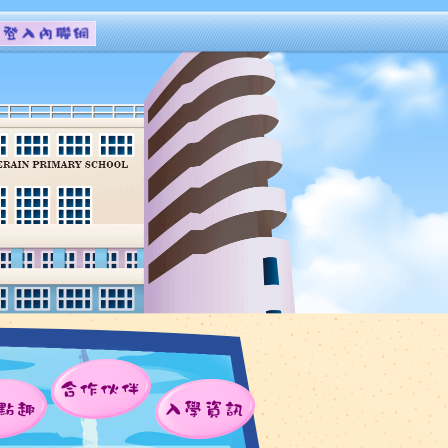
合作伙伴
點趣
入學資訊