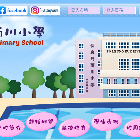
登
登
入
入
名
密
稱
碼
課程概覽
學生表現
學校簡介
品德培育
校園