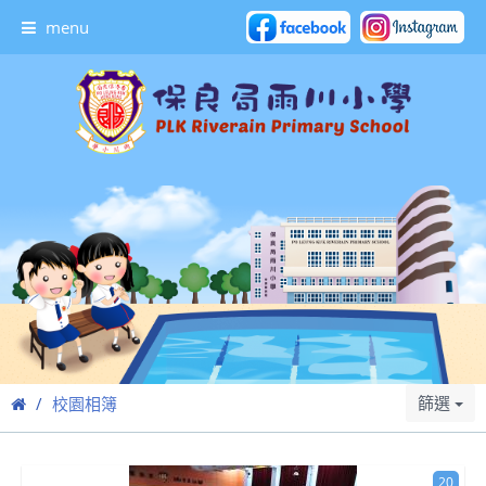
menu
篩選
校園相簿
20