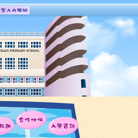
合作伙伴
點趣
入學資訊