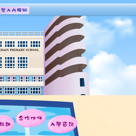
合作伙伴
點趣
入學資訊