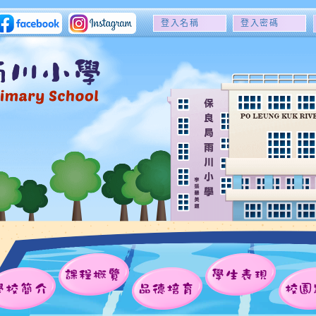
登
登
入
入
名
密
稱
碼
課程概覽
學生表現
學校簡介
品德培育
校園