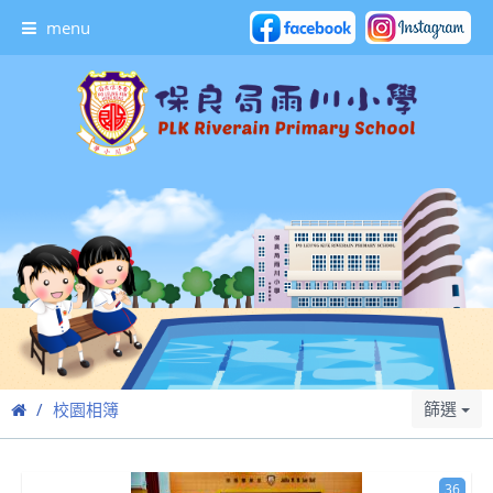
menu
篩選
校園相簿
36