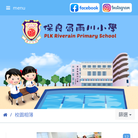
menu
篩選
校園相簿
12