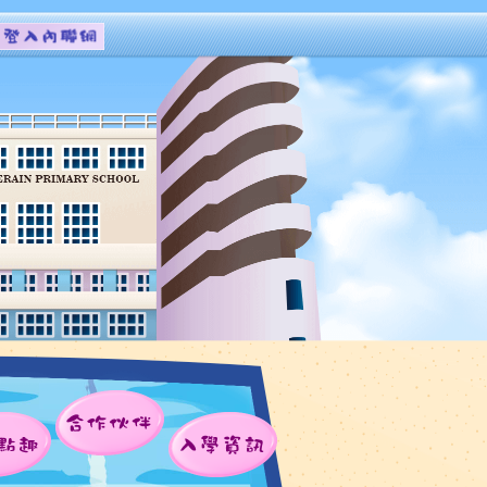
合作伙伴
點趣
入學資訊