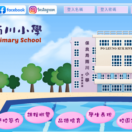
登
登
入
入
名
密
稱
碼
課程概覽
學生表現
學校簡介
品德培育
校園