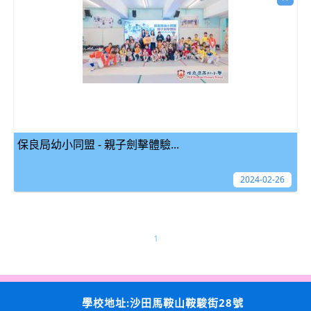
保良局幼小同盟 - 親子劍擊體驗...
2024-02-26
1
學校地址:沙田馬鞍山鞍駿街28號