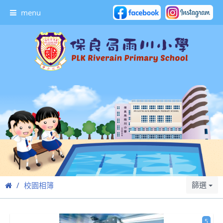
menu
篩選
校園相簿
5