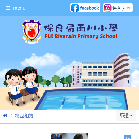
menu
篩選
校園相簿
14