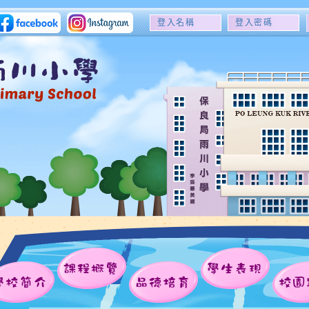
登
登
入
入
名
密
稱
碼
課程概覽
學生表現
學校簡介
品德培育
校園