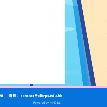
90
電郵：
contact@plkrps.edu.hk
Powered by
myID itd.