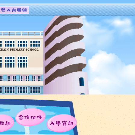
合作伙伴
點趣
入學資訊