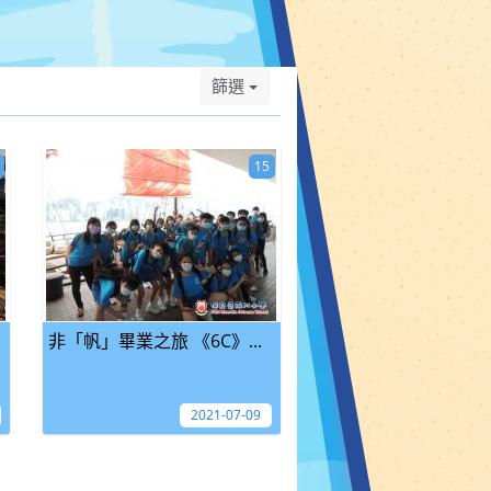
篩選
15
非「帆」畢業之旅 《6C》...
2021-07-09