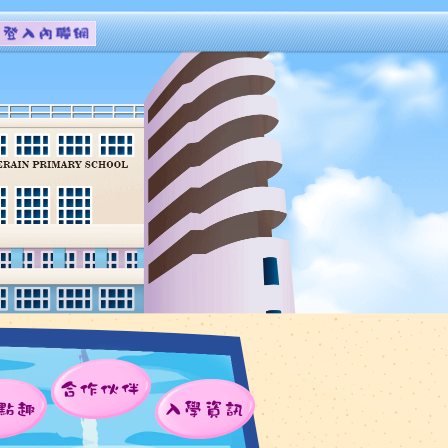
合作伙伴
點趣
入學資訊