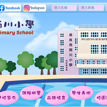
登
登
入
入
名
密
稱
碼
課程概覽
學生表現
學校簡介
品德培育
校園