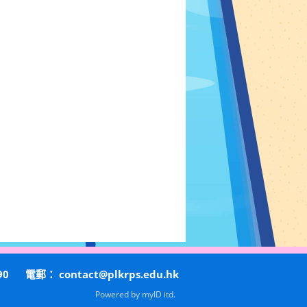
90
電郵：
contact@plkrps.edu.hk
Powered by
myID itd.