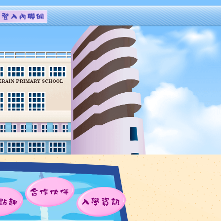
合作伙伴
點趣
入學資訊