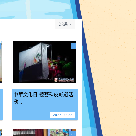
篩選
5
中華文化日-視藝科皮影戲活
動...
2023-09-22
20