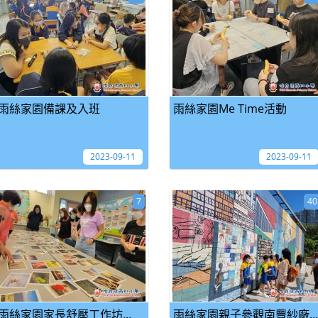
雨絲家園備課及入班
雨絲家園Me Time活動
2023-09-11
2023-09-11
7
40
雨絲家園家長舒壓工作坊...
雨絲家園親子參觀南豐紗廠...