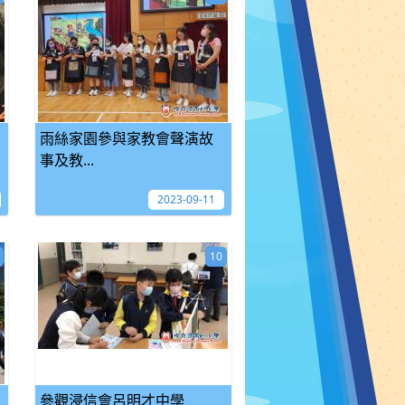
雨絲家園參與家教會聲演故
事及教...
2023-09-11
10
參觀浸信會呂明才中學