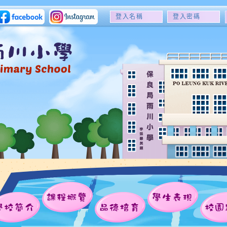
登
登
入
入
名
密
稱
碼
課程概覽
學生表現
學校簡介
品德培育
校園