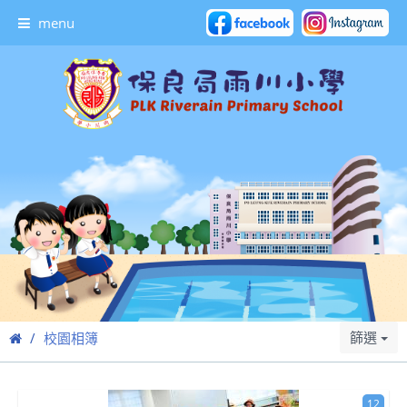
menu
篩選
校園相簿
12