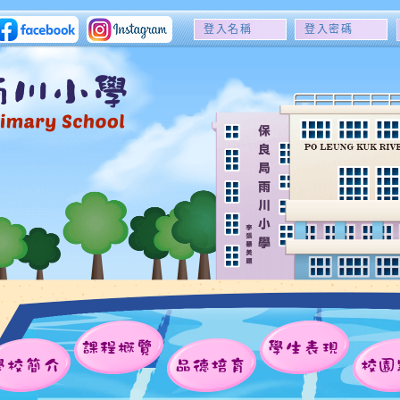
登
登
入
入
名
密
稱
碼
課程概覽
學生表現
學校簡介
品德培育
校園