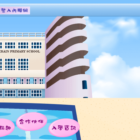
合作伙伴
點趣
入學資訊