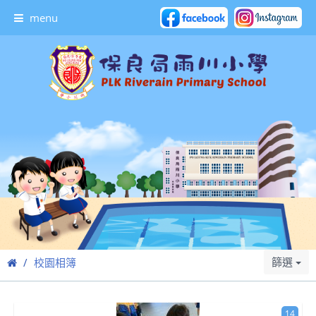
menu
篩選
校園相簿
14