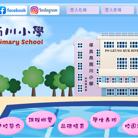
登
登
入
入
名
密
稱
碼
課程概覽
學生表現
學校簡介
品德培育
校園