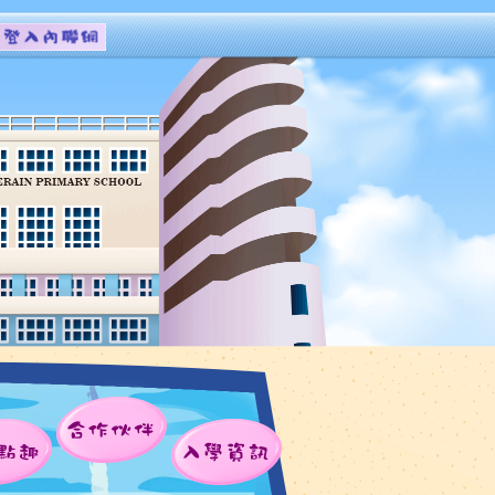
合作伙伴
點趣
入學資訊