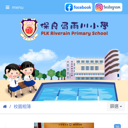
menu
篩選
校園相簿
36