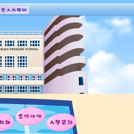
合作伙伴
點趣
入學資訊