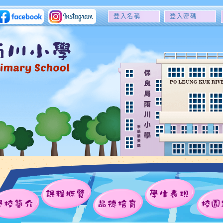
登
登
入
入
名
密
稱
碼
課程概覽
學生表現
學校簡介
品德培育
校園