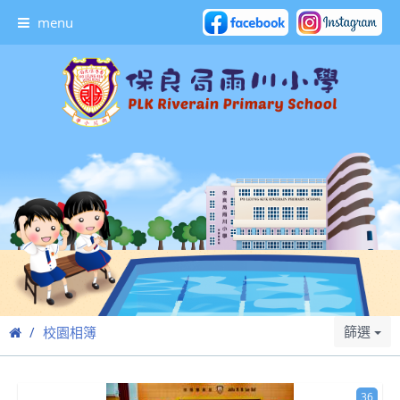
menu
篩選
校園相簿
36