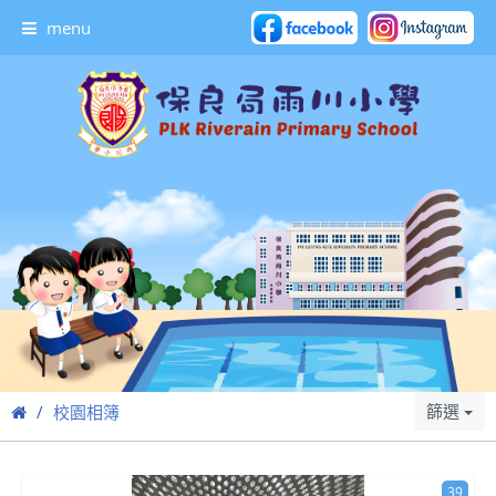
menu
篩選
校園相簿
39