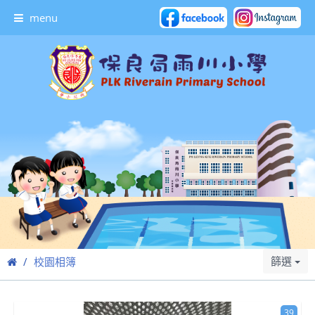
menu
篩選
校園相簿
39