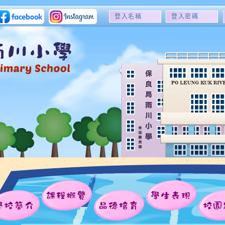
登
登
入
入
名
密
稱
碼
課程概覽
學生表現
學校簡介
品德培育
校園