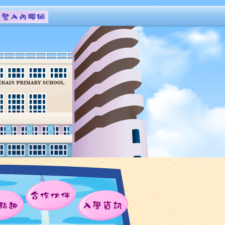
合作伙伴
點趣
入學資訊