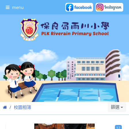
menu
篩選
校園相簿
12