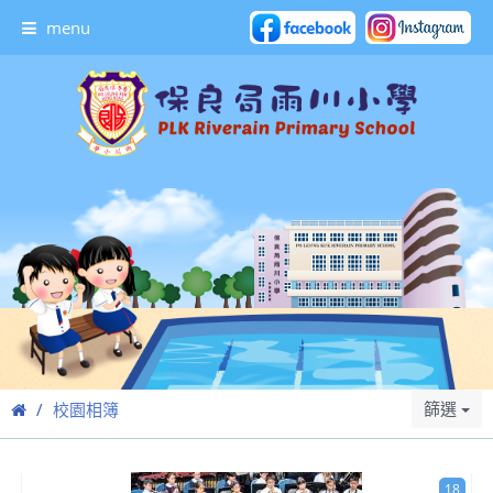
menu
篩選
校園相簿
18