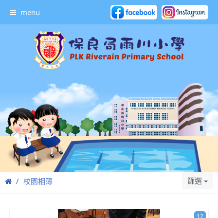
menu
篩選
校園相簿
12